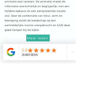
animatie over tarieven. De animatie maakt de
informatie overzichtelijk en begrijpelijk, met een
heldere opbouw en een aansprekende visuele
stijl. Door de combinatie van kleur, vorm en
beweging wordt de boodschap op een
aantrekkelijke manier overgebracht en blijft deze
goed hangen bij de kijker.
Meer lezen
3D
2D
Ontwerp
Web
Chat
Wat kost het maken
van een 2D animatie?
De prijs hangt af van lengte,
complexiteit en stijl van de
Hoe wordt de prijs
animatie. Voor een korte,